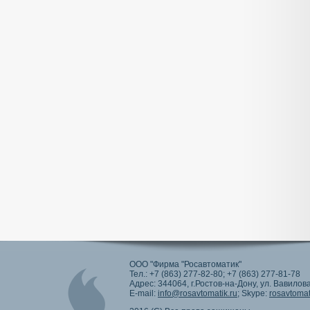
ООО "Фирма "Росавтоматик"
Тел.: +7 (863) 277-82-80; +7 (863) 277-81-78
Адрес: 344064, г.Ростов-на-Дону, ул. Вавилова
E-mail:
info@rosavtomatik.ru
; Skype:
rosavtomat