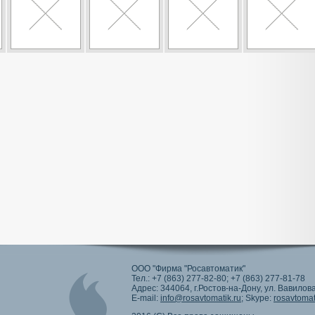
ООО "Фирма "Росавтоматик"
Тел.: +7 (863) 277-82-80; +7 (863) 277-81-78
Адрес: 344064, г.Ростов-на-Дону, ул. Вавилова
E-mail:
info@rosavtomatik.ru
; Skype:
rosavtomat