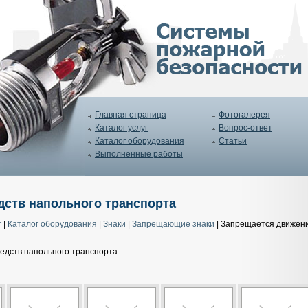
Главная страница
Фотогалерея
Каталог услуг
Вопрос-ответ
Каталог оборудования
Статьи
Выполненные работы
дств напольного транспорта
г
|
Каталог оборудования
|
Знаки
|
Запрещающие знаки
| Запрещается движен
едств напольного транспорта.