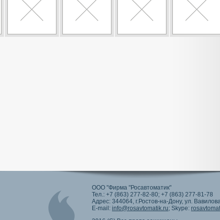
ООО "Фирма "Росавтоматик"
Тел.: +7 (863) 277-82-80; +7 (863) 277-81-78
Адрес: 344064, г.Ростов-на-Дону, ул. Вавилова
E-mail:
info@rosavtomatik.ru
; Skype:
rosavtomat