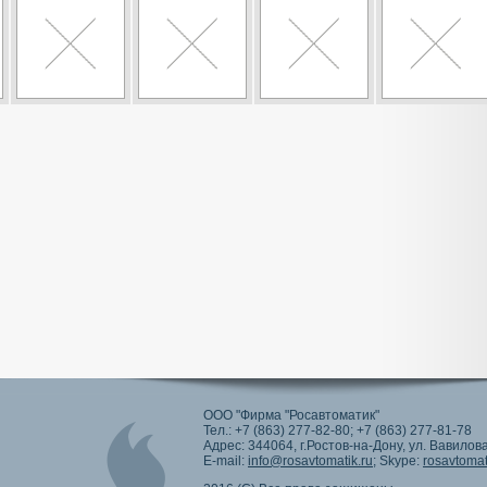
ООО "Фирма "Росавтоматик"
Тел.: +7 (863) 277-82-80; +7 (863) 277-81-78
Адрес: 344064, г.Ростов-на-Дону, ул. Вавилова
E-mail:
info@rosavtomatik.ru
; Skype:
rosavtomat