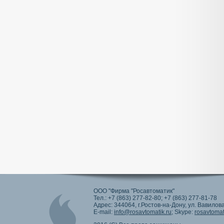
ООО "Фирма "Росавтоматик"
Тел.: +7 (863) 277-82-80; +7 (863) 277-81-78
Адрес: 344064, г.Ростов-на-Дону, ул. Вавилова
E-mail:
info@rosavtomatik.ru
; Skype:
rosavtomat